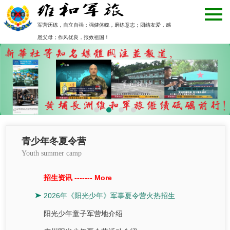
军营历练，自立自强；强健体魄，磨练意志；团结友爱，感
恩父母；作风优良，报效祖国！
青少年冬夏令营
Youth summer camp
招生资讯 -------
More
2026年《阳光少年》军事夏令营火热招生
阳光少年童子军营地介绍