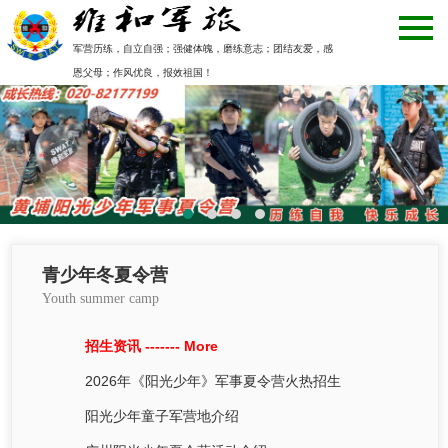
军营历练，自立自强；强健体魄，磨练意志；团结友爱，感
恩父母；作风优良，报效祖国！
青少年冬夏令营
Youth summer camp
招生资讯 -------
More
2026年《阳光少年》军事夏令营火热招生
阳光少年童子军营地介绍