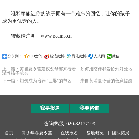
唯和军旅让你的孩子拥有一个难忘的回忆，让你的孩子
成为更优秀的人。
转载请注明：www.pcamp.cn
分享到：
QQ空间
新浪微博
腾讯微博
人人网
微信
上一篇：黄埔夏令营建议父母都来看看，如何用陪伴和爱恰到好处地
滋养孩子成长
下一篇：切勿成为培养 “巨婴”的帮凶——来自黄埔夏令营的善意提醒
我要报名
我要咨询
咨询热线: 020-82177199
首页
青少年冬夏令营
在线报名
基地概况
团队拓展